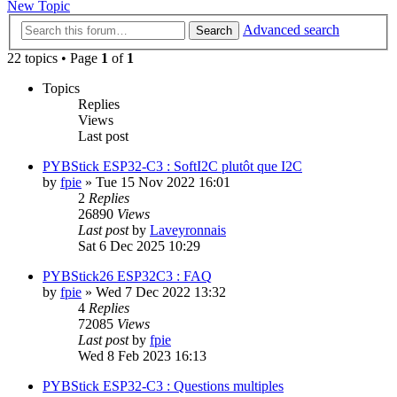
New Topic
Advanced search
Search
22 topics • Page
1
of
1
Topics
Replies
Views
Last post
PYBStick ESP32-C3 : SoftI2C plutôt que I2C
by
fpie
»
Tue 15 Nov 2022 16:01
2
Replies
26890
Views
Last post
by
Laveyronnais
Sat 6 Dec 2025 10:29
PYBStick26 ESP32C3 : FAQ
by
fpie
»
Wed 7 Dec 2022 13:32
4
Replies
72085
Views
Last post
by
fpie
Wed 8 Feb 2023 16:13
PYBStick ESP32-C3 : Questions multiples