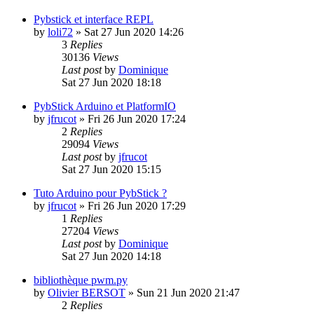
Pybstick et interface REPL
by
loli72
»
Sat 27 Jun 2020 14:26
3
Replies
30136
Views
Last post
by
Dominique
Sat 27 Jun 2020 18:18
PybStick Arduino et PlatformIO
by
jfrucot
»
Fri 26 Jun 2020 17:24
2
Replies
29094
Views
Last post
by
jfrucot
Sat 27 Jun 2020 15:15
Tuto Arduino pour PybStick ?
by
jfrucot
»
Fri 26 Jun 2020 17:29
1
Replies
27204
Views
Last post
by
Dominique
Sat 27 Jun 2020 14:18
bibliothèque pwm.py
by
Olivier BERSOT
»
Sun 21 Jun 2020 21:47
2
Replies