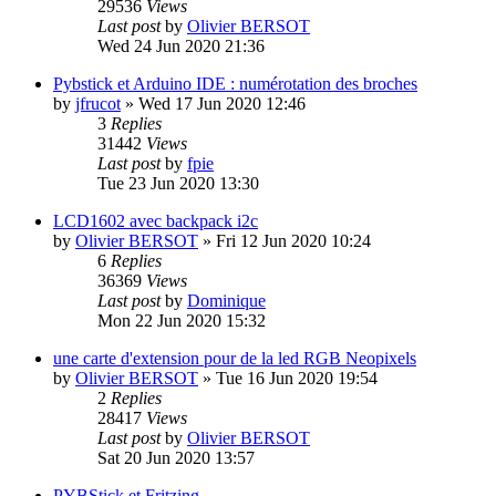
29536
Views
Last post
by
Olivier BERSOT
Wed 24 Jun 2020 21:36
Pybstick et Arduino IDE : numérotation des broches
by
jfrucot
»
Wed 17 Jun 2020 12:46
3
Replies
31442
Views
Last post
by
fpie
Tue 23 Jun 2020 13:30
LCD1602 avec backpack i2c
by
Olivier BERSOT
»
Fri 12 Jun 2020 10:24
6
Replies
36369
Views
Last post
by
Dominique
Mon 22 Jun 2020 15:32
une carte d'extension pour de la led RGB Neopixels
by
Olivier BERSOT
»
Tue 16 Jun 2020 19:54
2
Replies
28417
Views
Last post
by
Olivier BERSOT
Sat 20 Jun 2020 13:57
PYBStick et Fritzing