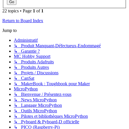
22 topics • Page
1
of
1
Return to Board Index
Jump to
Administratif
↳ Produit Manquant-Défectueux-Endommagé
↳ Garantie ?
MC Hobby Support
↳ Produits Adafruits
↳ Produits Autres
↳ Projets / Discussions
↳ CanSat
↳ MakerBook : Toughbook pour Maker
MicroPython
↳ Bienvenue / Présentez-vous
↳ News MicroPython
↳ Langage MicroPython
↳ Outils MicroPython
↳ Pilotes et bibliothèques MicroPython
↳ Pyboard & Pyboard-D officielle
↳ PICO (Raspberry-Pi)