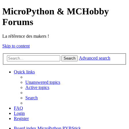
MicroPython & MCHobby
Forums
La référence des makers !
Skip to content
Advanced search
Search
Quick links
Unanswered topics
Active topics
Search
FAQ
Login
Register
Board index
MicroPython
PYBStick