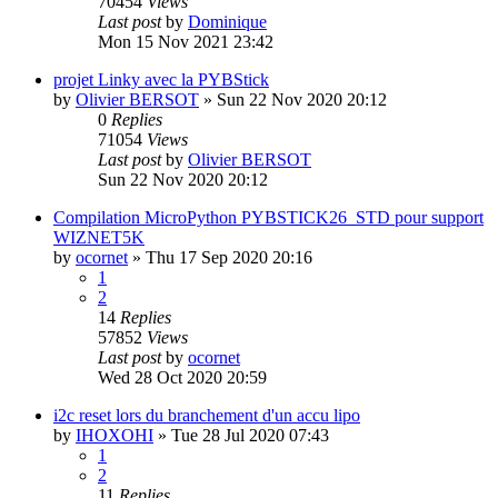
70454
Views
Last post
by
Dominique
Mon 15 Nov 2021 23:42
projet Linky avec la PYBStick
by
Olivier BERSOT
»
Sun 22 Nov 2020 20:12
0
Replies
71054
Views
Last post
by
Olivier BERSOT
Sun 22 Nov 2020 20:12
Compilation MicroPython PYBSTICK26_STD pour support
WIZNET5K
by
ocornet
»
Thu 17 Sep 2020 20:16
1
2
14
Replies
57852
Views
Last post
by
ocornet
Wed 28 Oct 2020 20:59
i2c reset lors du branchement d'un accu lipo
by
IHOXOHI
»
Tue 28 Jul 2020 07:43
1
2
11
Replies