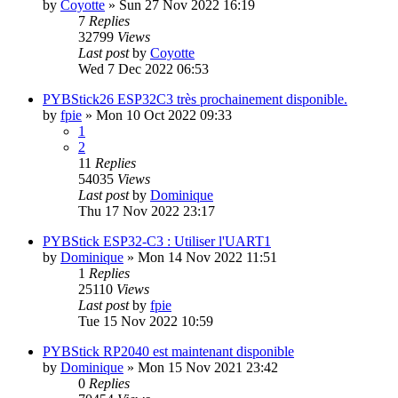
by
Coyotte
»
Sun 27 Nov 2022 16:19
7
Replies
32799
Views
Last post
by
Coyotte
Wed 7 Dec 2022 06:53
PYBStick26 ESP32C3 très prochainement disponible.
by
fpie
»
Mon 10 Oct 2022 09:33
1
2
11
Replies
54035
Views
Last post
by
Dominique
Thu 17 Nov 2022 23:17
PYBStick ESP32-C3 : Utiliser l'UART1
by
Dominique
»
Mon 14 Nov 2022 11:51
1
Replies
25110
Views
Last post
by
fpie
Tue 15 Nov 2022 10:59
PYBStick RP2040 est maintenant disponible
by
Dominique
»
Mon 15 Nov 2021 23:42
0
Replies